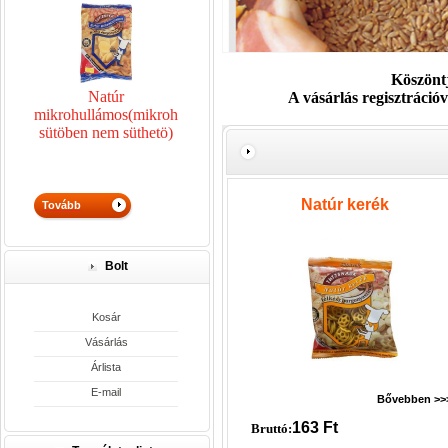
Köszönt
Natúr
A vásárlás regisztrációva
mikrohullámos(mikrohullámú
sütöben nem süthetö)
Natúr kerék
Bolt
Kosár
Vásárlás
Árlista
E-mail
Bővebben >>
163
Ft
Bruttó: