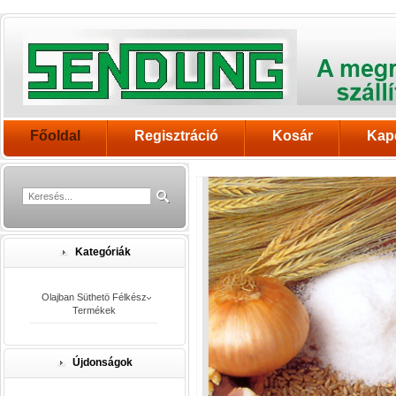
Főoldal
Regisztráció
Kosár
Kap
Kategóriák
Olajban Süthetö Félkész
Termékek
Újdonságok