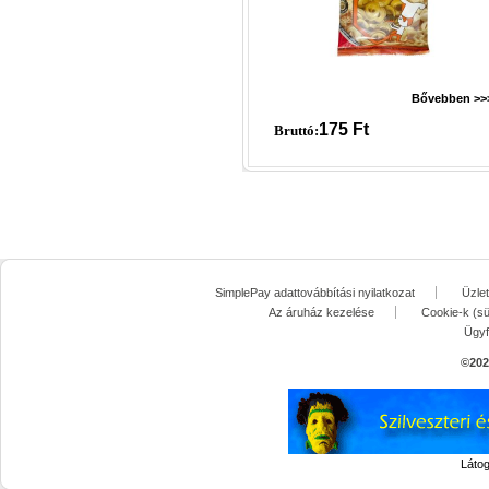
Bővebben >>
175
Ft
Bruttó:
SimplePay adattovábbítási nyilatkozat
Üzle
Az áruház kezelése
Cookie-k (sü
Ügyf
©
202
Láto