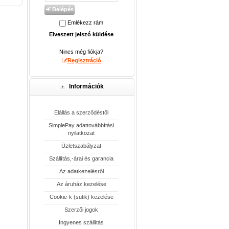
Belépés
Emlékezz rám
Elveszett jelszó küldése
Nincs még fiókja?
Regisztráció
Információk
Elállás a szerződéstől
SimplePay adattovábbítási
nyilatkozat
Üzletszabályzat
Szállítás,-árai és garancia
Az adatkezelésről
Az áruház kezelése
Cookie-k (sütik) kezelése
Szerzői jogok
Ingyenes szállítás