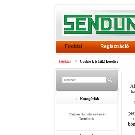
Főoldal
Regisztráció
Főoldal
>
Cookie-k (sütik) kezelése
Ah
ha
Kategóriák
pre
Olajban Süthetö Félkész
Termékek
bön