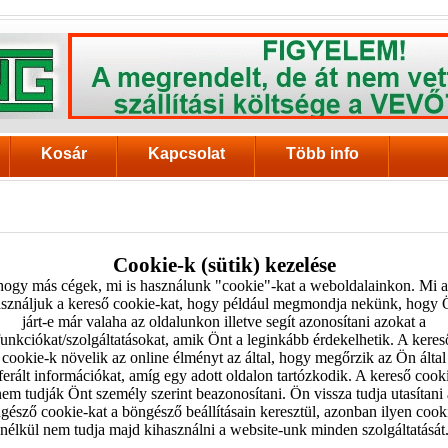
Kosár
Kapcsolat
Több info
Cookie-k (sütik) kezelése
ogy más cégek, mi is használunk "cookie"-kat a weboldalainkon. Mi a
sználjuk a kereső cookie-kat, hogy például megmondja nekünk, hogy
járt-e már valaha az oldalunkon illetve segít azonosítani azokat a
funkciókat/szolgáltatásokat, amik Önt a leginkább érdekelhetik. A keres
cookie-k növelik az online élményt az által, hogy megőrzik az Ön által
ferált információkat, amíg egy adott oldalon tartózkodik. A kereső cook
nem tudják Önt személy szerint beazonosítani. Ön vissza tudja utasítani 
gésző cookie-kat a böngésző beállításain keresztül, azonban ilyen cook
nélkül nem tudja majd kihasználni a website-unk minden szolgáltatását