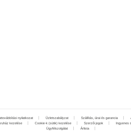
továbbítási nyilatkozat
Üzletszabályzat
Szállítás,-árai és garancia
áruház kezelése
Cookie-k (sütik) kezelése
Szerzői jogok
Ingyenes s
Ügyfélszolgálat
Árlista