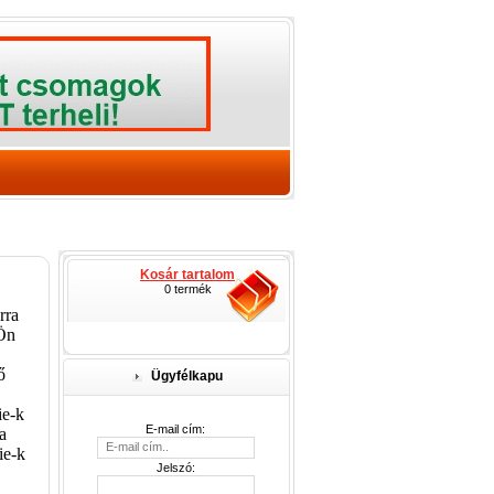
Kosár tartalom
0 termék
rra
 Ön
ő
Ügyfélkapu
ie-k
E-mail cím:
a
ie-k
Jelszó:
.