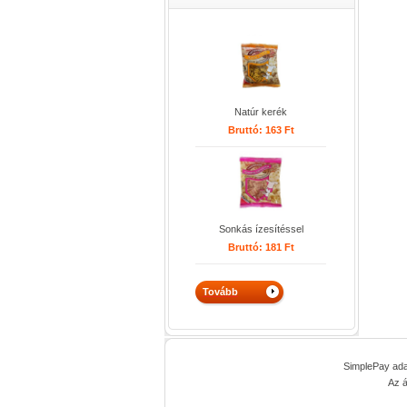
Natúr kerék
Bruttó:
163
Ft
Sonkás ízesítéssel
Bruttó:
181
Ft
SimplePay adat
Az 