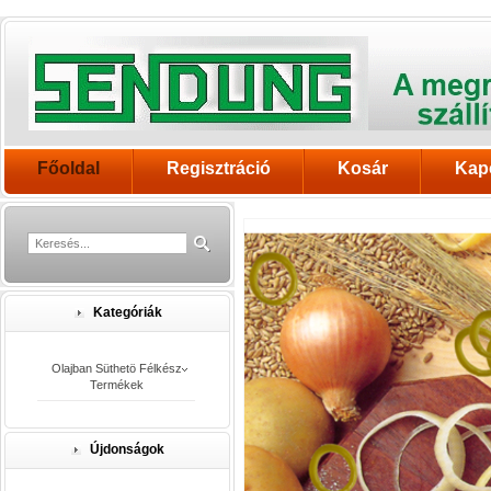
Főoldal
Regisztráció
Kosár
Kap
Kategóriák
Olajban Süthetö Félkész
Termékek
Újdonságok