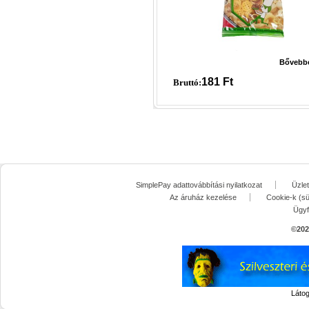
Bővebb
181
Ft
Bruttó:
SimplePay adattovábbítási nyilatkozat
Üzle
Az áruház kezelése
Cookie-k (sü
Ügyf
©
202
Láto