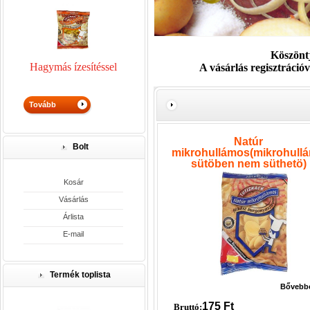
Köszönt
Hagymás ízesítéssel
A vásárlás regisztrációva
Natúr
Bolt
mikrohullámos(mikrohull
sütöben nem süthetö)
Kosár
Vásárlás
Árlista
E-mail
Termék toplista
Bővebb
175
Ft
Bruttó: