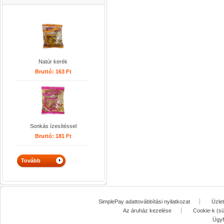
Natúr kerék
Bruttó:
163
Ft
Sonkás ízesítéssel
Bruttó:
181
Ft
SimplePay adattovábbítási nyilatkozat
Üzle
Az áruház kezelése
Cookie-k (sü
Ügyf