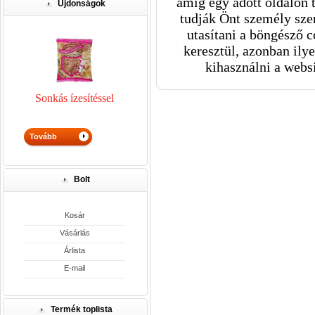
amíg egy adott oldalon 
Újdonságok
tudják Önt személy szer
utasítani a böngésző c
keresztül, azonban ily
kihasználni a webs
Sonkás ízesítéssel
Bolt
Kosár
Vásárlás
Árlista
E-mail
Termék toplista