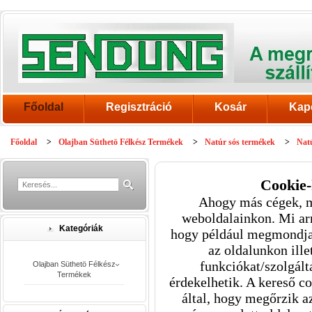
Főoldal
Regisztráció
Kosár
Kap
Főoldal
>
Olajban Süthetö Félkész Termékek
>
Natúr sós termékek
>
Nat
Cookie-
Ahogy más cégek, m
weboldalainkon. Mi arr
Kategóriák
hogy például megmondja 
az oldalunkon ille
funkciókat/szolgált
Olajban Süthetö Félkész
Termékek
érdekelhetik. A kereső c
által, hogy megőrzik az